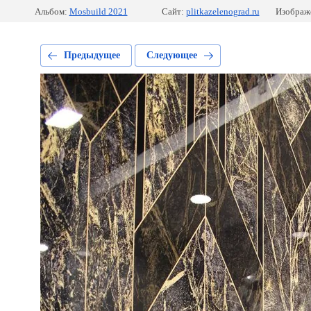
Альбом:
Mosbuild 2021
Сайт:
plitkazelenograd.ru
Изображе
Предыдущее
Следующее